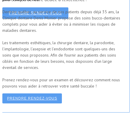
Dentiste québec, au service de nos patients depuis déjà 35 ans, la
PRENDRE RENDEZ-VOUS
Clinique dentaire Denis Monier propose des soins bucco-dentaires
complets pour vous aider à éviter ou à minimiser les risques de
maladies dentaires.
Les traitements esthétiques, la chirurgie dentaire, la parodontie,
l’implantologie, l’asepsie et l’endodontie sont quelques-uns des
soins que nous proposons. Afin de fournir aux patients des soins
ciblés en fonction de leurs besoins, nous disposons d’un large
éventail de services.
Prenez rendez-vous pour un examen et découvrez comment nous
pouvons vous aider à retrouver votre santé buccale !
PRENDRE RENDEZ-VOUS