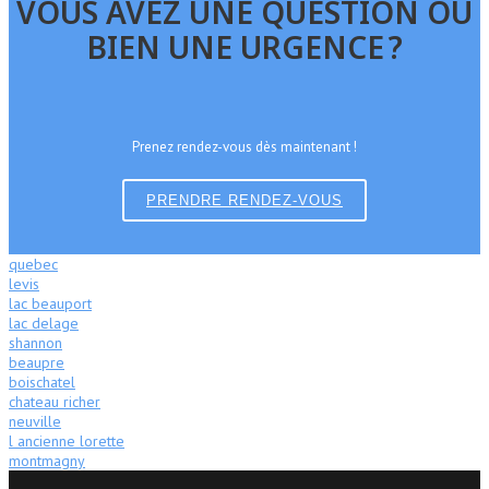
VOUS AVEZ UNE QUESTION OU
BIEN UNE URGENCE ?
Prenez rendez-vous dès maintenant !
PRENDRE RENDEZ-VOUS
quebec
levis
lac beauport
lac delage
shannon
beaupre
boischatel
chateau richer
neuville
l ancienne lorette
montmagny